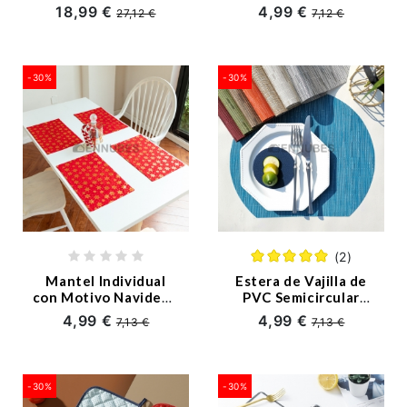
Nórdico
Creativo
18,99 €
4,99 €
27,12 €
7,12 €
Antideslizante
Nórdico
-30%
-30%
(2)
Mantel Individual
Estera de Vajilla de
con Motivo Navideño
PVC Semicircular
Tela Doble Capa
Resistente al Calor y
4,99 €
4,99 €
7,13 €
7,13 €
Respetuosa con el
Medio Ambiente
-30%
-30%