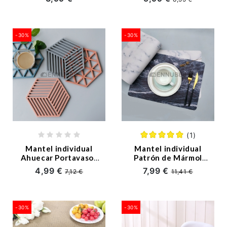
-30%
-30%
(1)
Mantel individual
Mantel individual
Ahuecar Portavasos
Patrón de Mármol
Nórdica
Nórdica
4,99 €
7,99 €
7,12 €
11,41 €
-30%
-30%