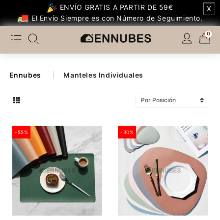
ENVÍO GRATIS A PARTIR DE 59€
X
Categoría
El Envío Siempre es con Número de Seguimiento.
0
Temáticos Populares
Dormitorio
Ennubes
Manteles Individuales
Dormitorio Infantil
Salón
-55%
-30%
Cocina
Otros de Cocina
Baño
Decoración