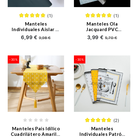
(1)
(1)
Manteles
Manteles Ola
Individuales Aislar el
Jacquard PVC
Calor Silicona
Nórdico
6,99 €
3,99 €
9,98 €
5,70 €
Creativa Nórdico
-30%
-30%
(2)
Manteles País Idílico
Manteles
Cuadrilátero Amarillo
Individuales Patrón