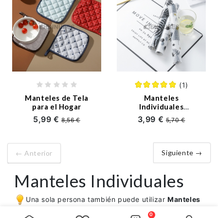
(1)
Manteles de Tela
Manteles
para el Hogar
Individuales
Impermeable
5,99 €
3,99 €
8,56 €
5,70 €
Antideslizante
Siguiente →
← Anterior
Manteles Individuales
Una sola persona también puede utilizar
Manteles
Individuales Casa
, que es más cómodo, rápido y
0