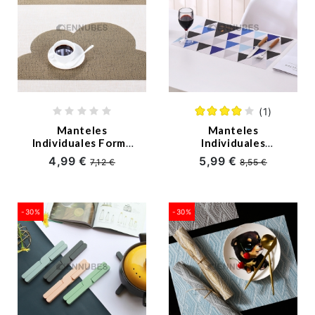
(1)
Manteles
Manteles
Individuales Forma
Individuales
de Nube Nórdico
Patrones
4,99 €
5,99 €
7,12 €
8,55 €
geométricos Nórdico
-30%
-30%