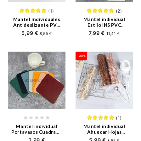
(1)
(2)
Mantel Individuales
Mantel individual
Antideslizante PVC
Estilo INS PVC
Oval
Nórdica
5,99 €
7,99 €
8,55 €
11,41 €
-30%
(1)
Mantel individual
Mantel individual
Portavasos Cuadrado
Ahuecar Hojas
Triángulo Nórdica
Nórdica
3,99 €
5,99 €
8,55 €