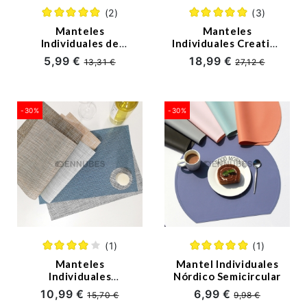
(2)
(3)
Alfombras
Manteles
Manteles
Individuales de
Individuales Creativo
Cortinas
Cuero PU Nórdicas
Nórdicas
5,99 €
18,99 €
13,31 €
27,12 €
Pijamas
Toallas
-30%
-30%
Sobre
Nosotros
servicios@ennubes.com
(1)
(1)
Manteles
Mantel Individuales
Individuales
Nórdico Semicircular
Cuadrado Nórdicas
10,99 €
6,99 €
15,70 €
9,98 €