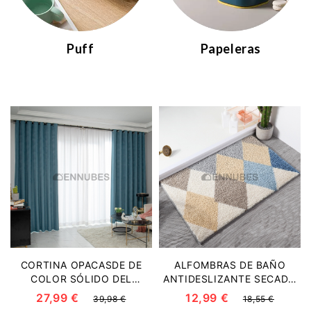
Puff
Papeleras
CORTINA OPACASDE DE
ALFOMBRAS DE BAÑO
COLOR SÓLIDO DEL
ANTIDESLIZANTE SECADO
DORMITORIO RETRO
RÁPIDO PATRÓN DE
27,99 €
12,99 €
39,98 €
18,55 €
NÓRDICA MODERNA
DIAMANTE