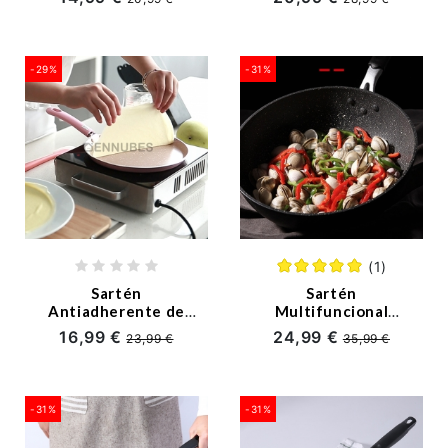
de Dibujos Animados
-29%
-31%
(1)
Sartén
Sartén
Antiadherente de
Multifuncional
Inducción para
Antiadherente con
16,99 €
24,99 €
23,99 €
35,99 €
Multifunción
Estilo Coreano
-31%
-31%