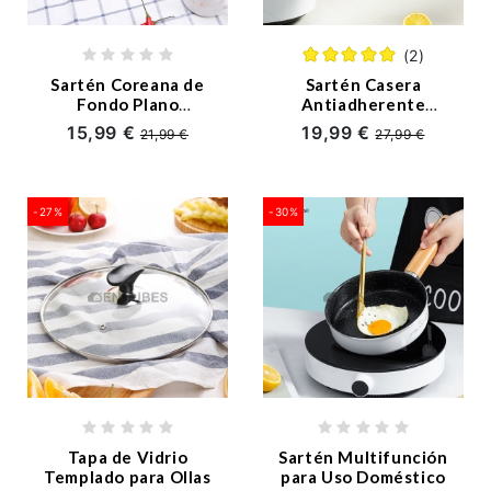
(2)
Sartén Coreana de
Sartén Casera
Fondo Plano
Antiadherente
Antiadherente
Espesada Blanca
15,99 €
19,99 €
21,99 €
27,99 €
-27%
-30%
Tapa de Vidrio
Sartén Multifunción
Templado para Ollas
para Uso Doméstico