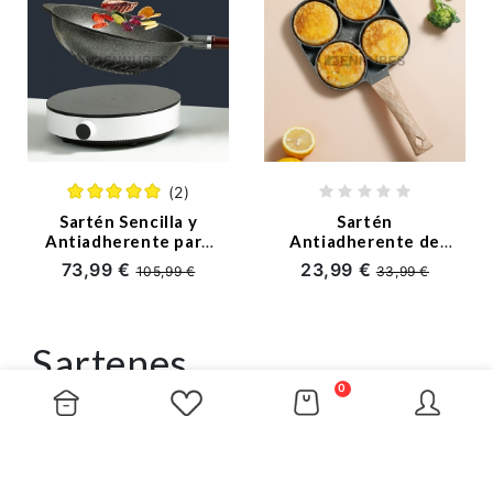
(2)
Sartén Sencilla y
Sartén
Antiadherente para
Antiadherente de
Uso Doméstico con
Cuatro Agujeros para
73,99 €
23,99 €
105,99 €
33,99 €
Estilo Coreano
Huevos
Sartenes
0
Las
Mejores Sartenes
tienen muchos usos, por eso
es muy importante tener una sartén de buena calidad
en la cocina, acércate a nuestro sitio web
Ennubes
para comprobarlo y elige una buena sartén