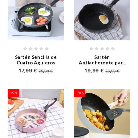
Sartén Sencilla de
Sartén
Cuatro Agujeros
Antiadherente para
Fuego o Eléctrico
17,99 €
19,99 €
25,99 €
28,99 €
-27%
-29%