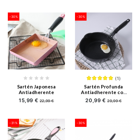
Alimenticio
-30%
-30%
(1)
Sartén Japonesa
Sartén Profunda
Antiadherente
Antiadherente con
Uso en Inducción
15,99 €
20,99 €
22,99 €
29,99 €
-31%
-30%