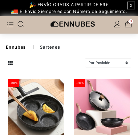
ENVÍO GRATIS A PARTIR DE 59€
X
Categoría
El Envío Siempre es con Número de Seguimiento.
0
Temáticos Populares
Dormitorio
Ennubes
Sartenes
Dormitorio Infantil
Salón
-30%
-30%
Cocina
Otros de Cocina
Baño
Decoración