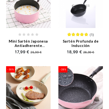
(1)
Mini Sartén Japonesa
Sartén Profunda de
Antiadherente
Inducción
Multiusos
17,99 €
18,99 €
25,99 €
26,99 €
-30%
-28%