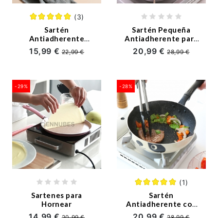
(3)
Sartén
Sartén Pequeña
Antiadherente
Antiadherente para
Multifunción para
Inducción
15,99 €
20,99 €
22,99 €
28,99 €
Inducción y Fuego
-29%
-28%
(1)
Sartenes para
Sartén
Hornear
Antiadherente con
Estampado de Panda
14,99 €
20,99 €
20,99 €
28,99 €