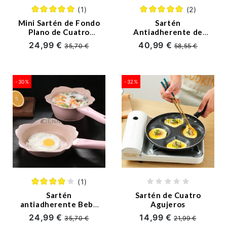
(1)
(2)
Alfombras
Mini Sartén de Fondo
Sartén
Plano de Cuatro
Antiadherente de
Cortinas
Agujeros Desayono
Aleación de Aluminio
24,99 €
40,99 €
35,70 €
58,55 €
32cm
Pijamas
Toallas
-30%
-32%
Sobre
Nosotros
servicios@ennubes.com
(1)
Sartén
Sartén de Cuatro
antiadherente Bebé
Agujeros
Infantil Bote de
24,99 €
14,99 €
35,70 €
21,99 €
Complemento