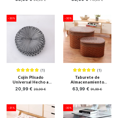
-30%
-30%
(1)
(1)
Cojín Plisado
Taburete de
Universal Hecho a
Almacenamiento
Mano de Color Liso
para el Hogar
20,99 €
63,99 €
29,99 €
91,99 €
Redondo
-31%
-30%