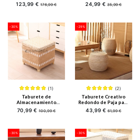
Almacenamiento
123,99 €
24,99 €
176,99 €
35,99 €
-30%
-29%
(1)
(2)
Taburete de
Taburete Creativo
Almacenamiento
Redondo de Paja para
Tejido de Paja
Cambiar los Zapatos
70,99 €
43,99 €
100,99 €
61,99 €
-30%
-30%