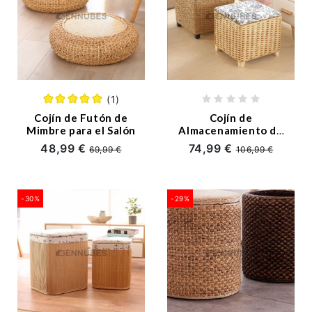
(1)
Cojín de Futón de
Cojín de
Mimbre para el Salón
Almacenamiento de
Madera Maciza de
48,99 €
74,99 €
69,99 €
106,99 €
Paja
-30%
-29%