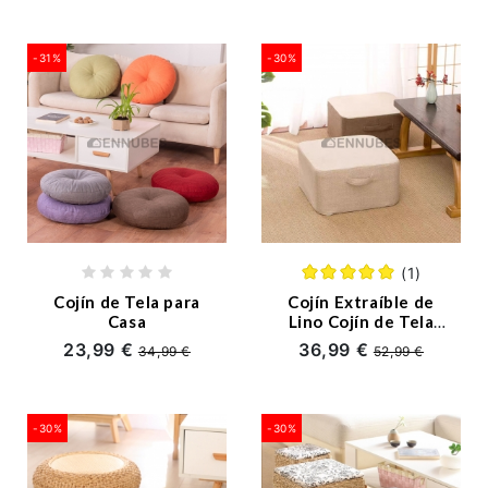
-31%
-30%
(1)
Cojín de Tela para
Cojín Extraíble de
Casa
Lino Cojín de Tela
Suelo
23,99 €
36,99 €
34,99 €
52,99 €
-30%
-30%