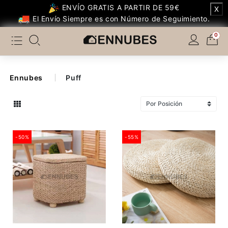
ENVÍO GRATIS A PARTIR DE 59€
X
Categoría
El Envío Siempre es con Número de Seguimiento.
0
Temáticos Populares
Dormitorio
Ennubes
Puff
Dormitorio Infantil
Salón
-50%
-55%
Cocina
Otros de Cocina
Baño
Decoración