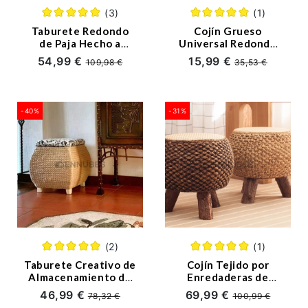
(3)
(1)
Alfombras
Taburete Redondo
Cojín Grueso
de Paja Hecho a
Universal Redondo
Cortinas
Mano
Futón de Paja
54,99 €
15,99 €
109,98 €
35,53 €
Pijamas
Toallas
-40%
-31%
Sobre
Nosotros
servicios@ennubes.com
(2)
(1)
Taburete Creativo de
Cojín Tejido por
Almacenamiento de
Enredaderas de
Mimbre de Paja
Moda en Casa
46,99 €
69,99 €
78,32 €
100,99 €