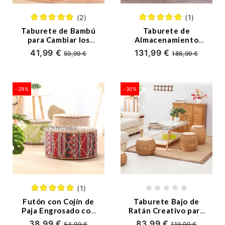
(2)
(1)
Taburete de Bambú
Taburete de
para Cambiar los
Almacenamiento
Zapatos Y
Redondo de Ratán
41,99 €
131,99 €
59,99 €
186,99 €
Almacenamiento de
la Casa
-29%
-30%
(1)
Futón con Cojín de
Taburete Bajo de
Paja Engrosado con
Ratán Creativo para
Patrón
Balcón
38,99 €
83,99 €
54,99 €
119,99 €