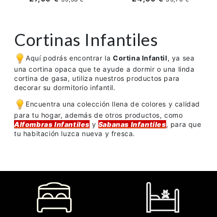
Cortinas Infantiles
Aquí podrás encontrar la
Cortina Infantil
, ya sea
una cortina opaca que te ayude a dormir o una linda
cortina de gasa, utiliza nuestros productos para
decorar su dormitorio infantil.
Encuentra una colección llena de colores y calidad
para tu hogar, además de otros productos, como
Alfombras Infantiles
y
Sabanas Infantiles
, para que
tu habitación luzca nueva y fresca.