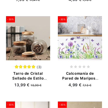
-30%
-30%
(3)
Tarro de Cristal
Calcomanía de
Sellado de Estilo
Pared de Mariposa
Japonés con Tapa
Floral Botánica
13,99 €
4,99 €
19,99 €
7,13 €
de Bambú
-30%
-30%