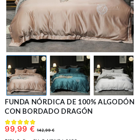
Alfombras
Cortinas
Pijamas
Toallas
Sobre
Nosotros
servicios@ennubes.com
FUNDA NÓRDICA DE 100% ALGODÓN
CON BORDADO DRAGÓN
99,99 €
142,99 €