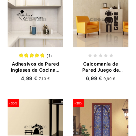
(1)
Adhesivos de Pared
Calcomanía de
Ingleses de Cocina y
Pared Juego de
Sala
Dormitorio Infantil
4,99 €
6,99 €
7,13 €
9,99 €
-30%
-30%