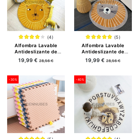
(4)
(5)
Alfombra Lavable
Alfombra Lavable
Antideslizante de
Antideslizante de
Gateo de León para
Gateo de Dibujos
19,99 €
19,99 €
28,56 €
28,56 €
Bebé
Animados para Bebé
-30%
-40%