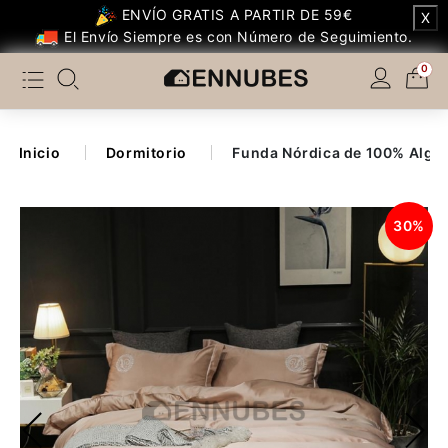
ENVÍO GRATIS A PARTIR DE 59€
X
Categoría
El Envío Siempre es con Número de Seguimiento.
0
Temáticos Populares
Dormitorio
Inicio
Dormitorio
Funda Nórdica de 100% Algo
Dormitorio Infantil
30%
Salón
Cocina
Otros de Cocina
Baño
Decoración