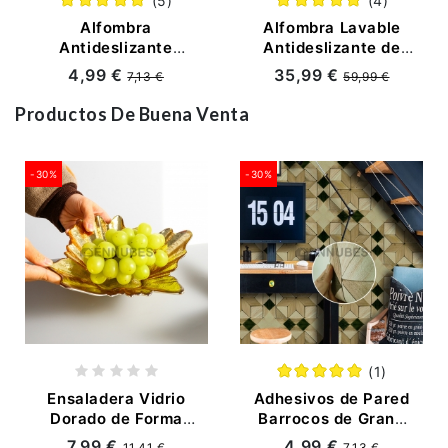
(5)
(4)
Alfombra
Alfombra Lavable
Antideslizante
Antideslizante de
Gruesa de Gateo
Cachemira de
4,99 €
35,99 €
7,13 €
59,99 €
para Bebé
Imitación para Bebé
Productos De Buena Venta
-30%
-30%
(1)
Ensaladera Vidrio
Adhesivos de Pared
Dorado de Forma
Barrocos de Grano
Novedosa Simple
de Madera
7,99 €
4,99 €
11,41 €
7,13 €