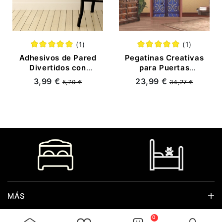
(1)
(1)
Adhesivos de Pared
Pegatinas Creativas
Divertidos con
para Puertas
Agujeros para
Vintage
3,99 €
23,99 €
5,70 €
34,27 €
Ratones
MÁS
ATENCIÓN AL CLIENTE
0