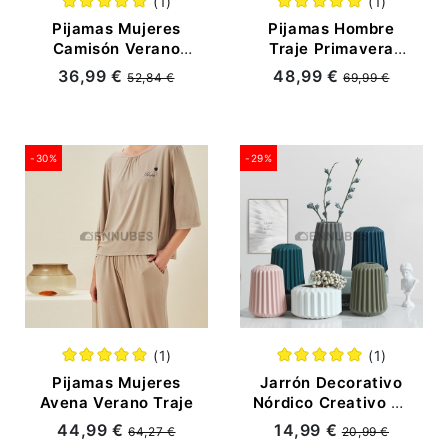
(1)
(1)
Pijamas Mujeres
Pijamas Hombre
Camisón Verano
Traje Primavera
Estampado Pez
Amarillo
36,99 €
48,99 €
52,84 €
69,99 €
-30%
-29%
(1)
(1)
Pijamas Mujeres
Jarrón Decorativo
Avena Verano Traje
Nórdico Creativo en
Hogar
44,99 €
14,99 €
64,27 €
20,99 €