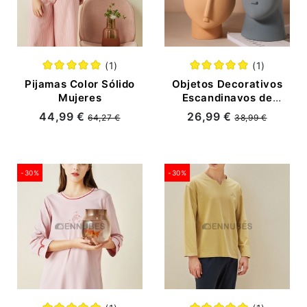
(1)
(1)
Pijamas Color Sólido
Objetos Decorativos
Mujeres
Escandinavos de
Cerámica con Cara
44,99 €
26,99 €
64,27 €
38,99 €
Humana
-30%
-30%