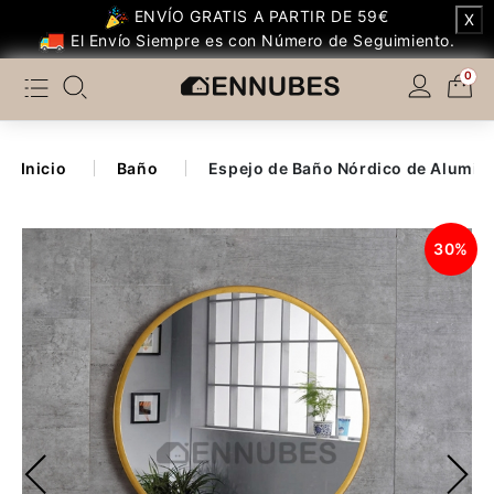
ENVÍO GRATIS A PARTIR DE 59€
X
Categoría
El Envío Siempre es con Número de Seguimiento.
0
Temáticos Populares
Dormitorio
Inicio
Baño
Espejo de Baño Nórdico de Alumin
Dormitorio Infantil
30%
Salón
Cocina
Otros de Cocina
Baño
Decoración