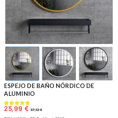
Alfombras
Cortinas
Pijamas
Toallas
Sobre
Nosotros
servicios@ennubes.com
ESPEJO DE BAÑO NÓRDICO DE
ALUMINIO
25,99 €
37,12 €