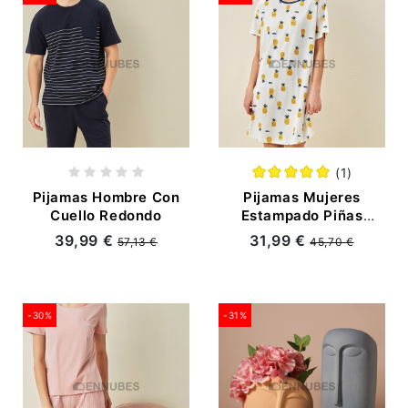
(1)
Pijamas Hombre Con
Pijamas Mujeres
Cuello Redondo
Estampado Piñas
Camisón
39,99 €
31,99 €
57,13 €
45,70 €
-30%
-31%