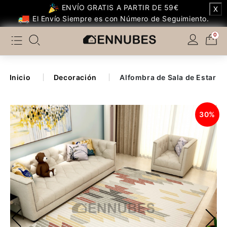
ENVÍO GRATIS A PARTIR DE 59€
X
Categoría
El Envío Siempre es con Número de Seguimiento.
0
Temáticos Populares
Dormitorio
Inicio
Decoración
Alfombra de Sala de Estar d
Dormitorio Infantil
30%
Salón
Cocina
Otros de Cocina
Baño
Decoración