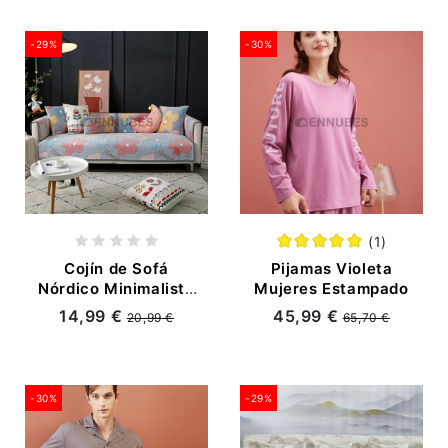
-29%
-30%
(1)
Cojín de Sofá
Pijamas Violeta
Nórdico Minimalista
Mujeres Estampado
y Moderno para las
14,99 €
45,99 €
20,99 €
65,70 €
Cuatro Estaciones
con Dibujos
-30%
-29%