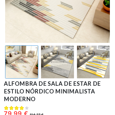
Alfombras
Cortinas
Pijamas
Toallas
Sobre
Nosotros
servicios@ennubes.com
ALFOMBRA DE SALA DE ESTAR DE
ESTILO NÓRDICO MINIMALISTA
MODERNO
79,99 €
114,27 €