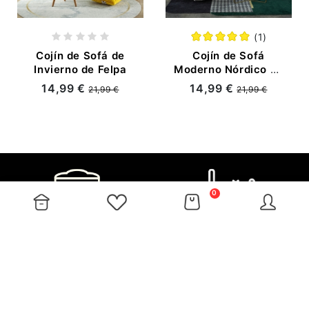
(1)
Cojín de Sofá de
Cojín de Sofá
Invierno de Felpa
Moderno Nórdico de
Tela de Estilo Simple
14,99 €
14,99 €
21,99 €
21,99 €
para Cuatro
Estaciones
0
MÁS
ATENCIÓN AL CLIENTE
INF. COMPAÑÍA