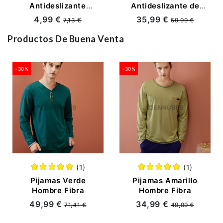
Antideslizante
Antideslizante de
Gruesa de Gateo
Cachemira de
4,99 €
35,99 €
7,13 €
59,99 €
para Bebé
Imitación para Bebé
Productos De Buena Venta
-30%
-30%
(1)
(1)
Pijamas Verde
Pijamas Amarillo
Hombre Fibra
Hombre Fibra
49,99 €
34,99 €
71,41 €
49,99 €