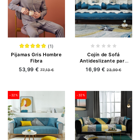
(1)
Pijamas Gris Hombre
Cojín de Sofá
Fibra
Antideslizante para
Cuatro Estaciones
53,99 €
16,99 €
77,13 €
23,99 €
de Estilo American
Vintage
-32%
-32%