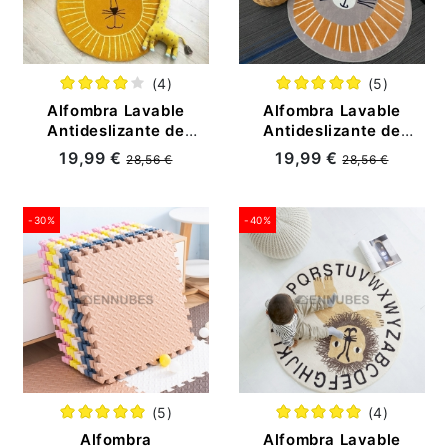
(4)
(5)
Alfombra Lavable
Alfombra Lavable
Antideslizante de
Antideslizante de
Gateo de León para
Gateo de Dibujos
19,99 €
19,99 €
28,56 €
28,56 €
Bebé
Animados para Bebé
-30%
-40%
(5)
(4)
Alfombra
Alfombra Lavable